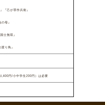
』『己が罪作兵衛』
瞼の母』
国士無双』
の渡り鳥』
）
人400円/小中学生200円）は必要