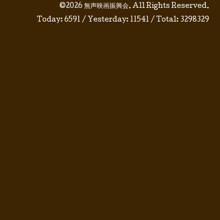
©2026
無声映画振興会
. All Rights Reserved.
Today:
6591
/ Yesterday:
11541
/ Total:
3298329