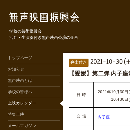
学校の芸術鑑賞会
活弁・生演奏付き無声映画公演の企画
トップページ
2021-10-30 (土
弁士付き
お知らせ
【愛媛】第二弾 内子
無声映画とは
2021年10月30日
学校の皆様へ
日 時
2021年
10月30日
上映カレンダー
特集上映
会 場
内子座
メールマガジン