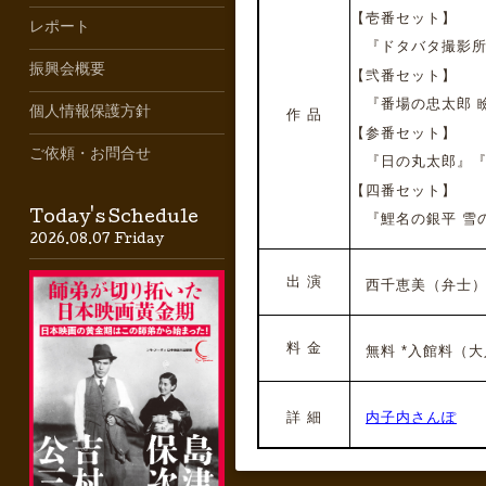
【壱番セット】
レポート
『ドタバタ撮影所
振興会概要
【弐番セット】
『番場の忠太郎 
個人情報保護方針
作 品
【参番セット】
ご依頼・お問合せ
『日の丸太郎』『
【四番セット】
Today's Schedule
『鯉名の銀平 雪
2026.08.07 Friday
出 演
西千恵美
（弁士
料 金
無料 *
入館料（大
詳 細
内子内さんぽ