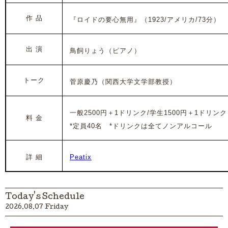
作 品
『ロイドの要心無用』（1923/アメリカ/73分）
出 演
鳥飼りょう（ピアノ）
トーク
菅原慶乃（
関西大学文学部教授
）
一般25
00円＋1ドリンク/学生1500円＋
1ドリンク
料 金
*定員40名 *ドリンクは全てノンアルコール
詳 細
Peatix
Today's Schedule
2026.08.07 Friday