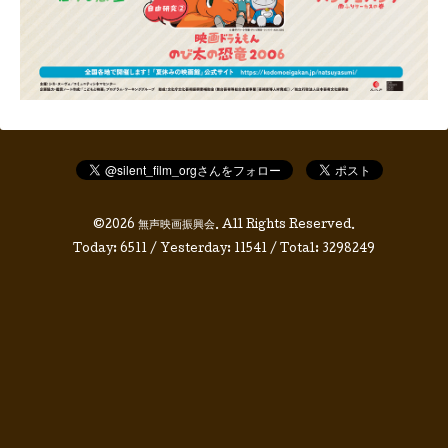
©2026
無声映画振興会
. All Rights Reserved.
Today:
6511
/ Yesterday:
11541
/ Total:
3298249