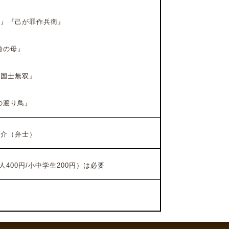
』『己が罪作兵衛』
瞼の母』
国士無双』
の渡り鳥』
駿介（弁士）
人400円/小中学生200円）は必要