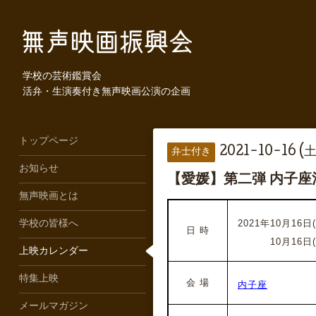
学校の芸術鑑賞会
活弁・生演奏付き無声映画公演の企画
トップページ
2021-10-16 (土
弁士付き
お知らせ
【愛媛】第二弾 内子
無声映画とは
2021年10月16日
学校の皆様へ
日 時
2021年
10月16日
上映カレンダー
特集上映
会 場
内子座
メールマガジン