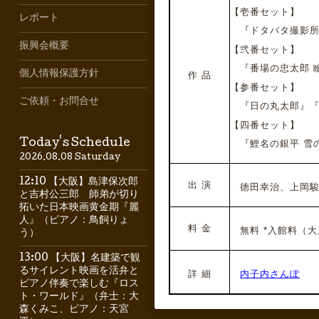
【壱番セット】
レポート
『ドタバタ撮影所
振興会概要
【弐番セット】
『番場の忠太郎 
個人情報保護方針
作 品
【参番セット】
ご依頼・お問合せ
『日の丸太郎』『
【四番セット】
Today's Schedule
『鯉名の銀平 雪
2026.08.08 Saturday
12:10 【大阪】島津保次郎
出 演
徳田幸治、
上岡
と吉村公三郎 師弟が切り
拓いた日本映画黄金期『麗
人』（ピアノ：鳥飼りょ
料 金
無料 *
入館料（大
う）
13:00 【大阪】名建築で観
るサイレント映画を活弁と
詳 細
内子内さんぽ
ピアノ伴奏で楽しむ『ロス
ト・ワールド』（弁士：大
森くみこ、ピアノ：天宮