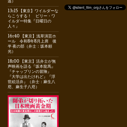
遥）
13:15 【東京】ワイルダーな
らこうする！ ビリー・ワ
イルダー特集『日曜日の
人々』
16:40 【東京】浅草演芸ホ
ール 令和8年8月上席 後
半 夜の部（弁士：坂本頼
光）
18:00 【東京】活弁士が無
声映画を語る『坂本龍馬』
『チャップリンの冒険』
『大学は出たけれど』『浮
世絵活弁』（弁士：麻生八
咫、麻生子八咫）