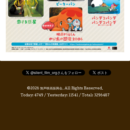
©2026
無声映画振興会
. All Rights Reserved.
Today:
4749
/ Yesterday:
11541
/ Total:
3296487