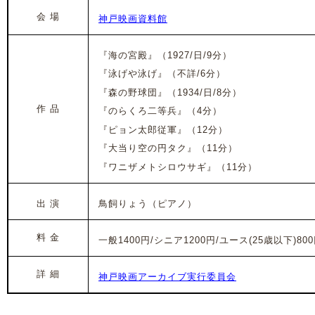
会 場
神戸映画資料館
『海の宮殿』
（1927/日/9分）
『泳げや泳げ』
（不詳/6分）
『森の野球団』
（1934/日/8分）
作 品
『のらくろ二等兵』
（4分）
『ピョン太郎従軍』
（12分）
『大当り空の円タク』
（11分）
『ワニザメトシロウサギ』
（11分）
出 演
鳥飼りょう（ピアノ）
料 金
一般1400円/シニア1200円/ユース(25歳以下)800
詳 細
神戸映画アーカイブ実行委員会