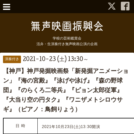
学校の芸術鑑賞会
活弁・生演奏付き無声映画公演の企画
2021-10-23 (土) 13:30～
演奏付き
【神戸】神戸発掘映画祭「新発掘アニメーショ
ン」『海の宮殿』『泳げや泳げ』『森の野球
団』『のらくろ二等兵』『ピョン太郎従軍』
『大当り空の円タク』『ワニザメトシロウサ
ギ』（ピアノ：鳥飼りょう）
日 時
2021年10月23日(土)13:30開演