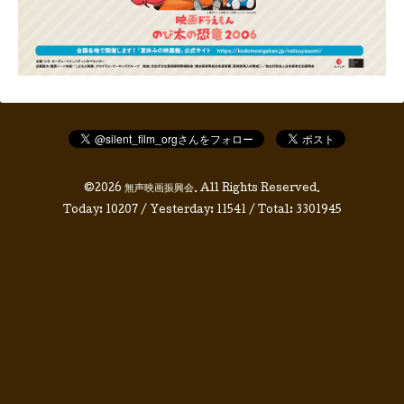
©2026
無声映画振興会
. All Rights Reserved.
Today:
10207
/ Yesterday:
11541
/ Total:
3301945