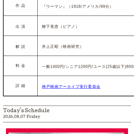
作 品
『ウーマン』
（1918/アメリカ/99分）
出 演
柳下美恵（ピアノ）
解 説
井上正昭（映画研究）
料 金
一般1400円/シニア1200円/ユース(25歳以下)800
詳 細
神戸映画アーカイブ実行委員会
Today's Schedule
2026.08.07 Friday