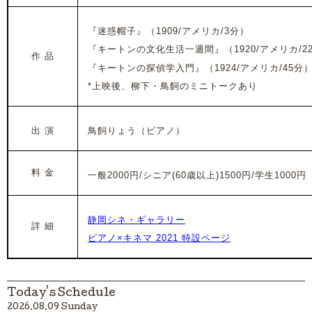
『迷惑帽子』（1909/アメリカ/3分）
『キートンの文化生活一週間』
（1920/アメリカ/2
作 品
『キートンの探偵学入門』（1924/アメリカ/45分
*上映後、柳下・鳥飼のミニトークあり
出 演
鳥飼りょう（ピアノ）
料 金
一般2000円/シニア(60歳以上)1500円/学生1000円
静岡シネ・ギャラリー
詳 細
ピアノ×キネマ 2021 特設ページ
Today's Schedule
2026.08.09 Sunday