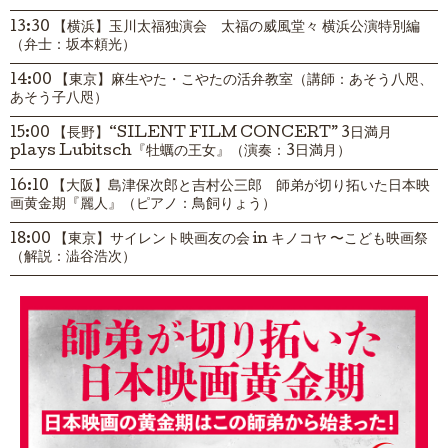
13:30 【横浜】玉川太福独演会 太福の威風堂々 横浜公演特別編
（弁士：坂本頼光）
14:00 【東京】麻生やた・こやたの活弁教室（講師：あそう八咫、
あそう子八咫）
15:00 【長野】“SILENT FILM CONCERT” 3日満月
plays Lubitsch『牡蠣の王女』（演奏：3日満月）
16:10 【大阪】島津保次郎と吉村公三郎 師弟が切り拓いた日本映
画黄金期『麗人』（ピアノ：鳥飼りょう）
18:00 【東京】サイレント映画友の会 in キノコヤ 〜こども映画祭
（解説：澁谷浩次）