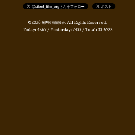
©2026
無声映画振興会
. All Rights Reserved.
Today:
4867
/ Yesterday:
7433
/ Total:
3315722