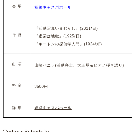
会 場
姫路キャスパホール
『活動写真いまむかし』(2011/日)
作 品
『虚栄は地獄』(1925/日)
『キートンの探偵学入門』(1924/米)
出 演
山崎バニラ(活動弁士、大正琴＆ピアノ弾き語り)
料 金
3500円
詳 細
姫路キャスパホール