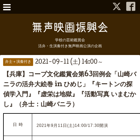
学校の芸術鑑賞会
活弁・生演奏付き無声映画公演の企画
2021-09-11 (土) 14:00～
弁士＋演奏付き
【兵庫】コープ文化鑑賞会第63回例会「山崎バ
ニラの活弁大絵巻 in ひめじ」『キートンの探
偵学入門』『虚栄は地獄』『活動写真 いまむか
し』（弁士：山崎バニラ）
日 時
2021年9月11日(土)14:00/17:30開演