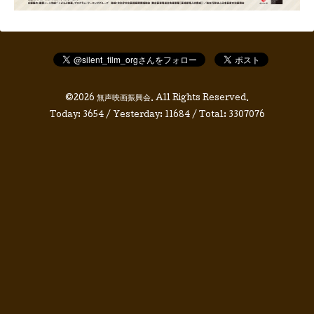
©2026
無声映画振興会
. All Rights Reserved.
Today:
3654
/ Yesterday:
11684
/ Total:
3307076