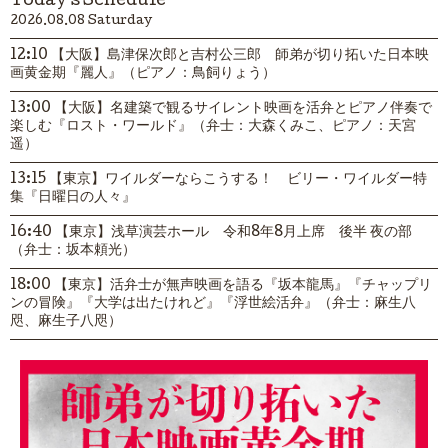
Today's Schedule
2026.08.08 Saturday
12:10 【大阪】島津保次郎と吉村公三郎 師弟が切り拓いた日本映
画黄金期『麗人』（ピアノ：鳥飼りょう）
13:00 【大阪】名建築で観るサイレント映画を活弁とピアノ伴奏で
楽しむ『ロスト・ワールド』（弁士：大森くみこ、ピアノ：天宮
遥）
13:15 【東京】ワイルダーならこうする！ ビリー・ワイルダー特
集『日曜日の人々』
16:40 【東京】浅草演芸ホール 令和8年8月上席 後半 夜の部
（弁士：坂本頼光）
18:00 【東京】活弁士が無声映画を語る『坂本龍馬』『チャップリ
ンの冒険』『大学は出たけれど』『浮世絵活弁』（弁士：麻生八
咫、麻生子八咫）