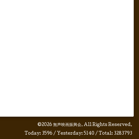
©2026
無声映画振興会
. All Rights Reserved.
Today:
3596
/ Yesterday:
5140
/ Total:
3283793