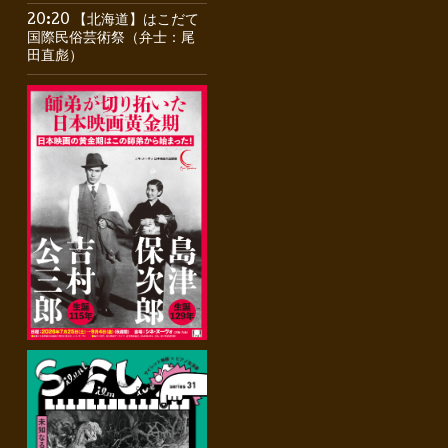
20:20 【北海道】はこだて
国際民俗芸術祭（弁士：尾
田直彪）