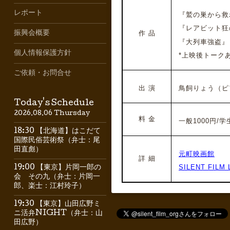
レポート
『鷲の巣から救
『レアビット狂
振興会概要
作 品
『大列車強盗』（1
個人情報保護方針
*上映後トーク
ご依頼・お問合せ
出 演
鳥飼りょう（ピ
Today's Schedule
2026.08.06 Thursday
料 金
一般1000円/学生
18:30 【北海道】はこだて
国際民俗芸術祭（弁士：尾
田直彪）
元町映画館
詳 細
SILENT FIL
19:00 【東京】片岡一郎の
会 その九（弁士：片岡一
郎、楽士：江村玲子）
19:30 【東京】山田広野ミ
ニ活弁NIGHT（弁士：山
田広野）