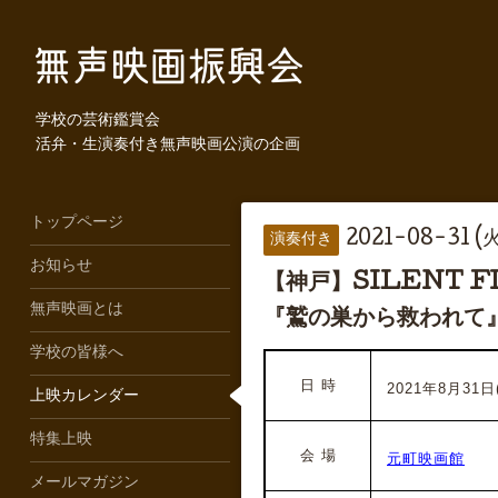
学校の芸術鑑賞会
活弁・生演奏付き無声映画公演の企画
トップページ
2021-08-31 (火
演奏付き
お知らせ
【神戸】SILENT 
無声映画とは
『鷲の巣から救われて
学校の皆様へ
日 時
2021年8月31日(
上映カレンダー
特集上映
会 場
元町映画館
メールマガジン