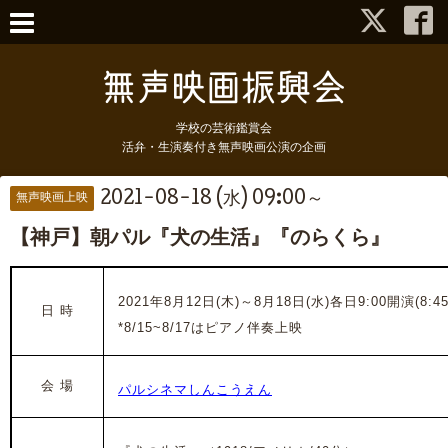
学校の芸術鑑賞会
活弁・生演奏付き無声映画公演の企画
2021-08-18 (水) 09:00～
無声映画上映
【神戸】朝パル『犬の生活』『のらくら』
2021年8月12日(木)～8月18日(水)各日9:00開演(8:4
日 時
*
8/15~8/17はピアノ伴奏上映
会 場
パルシネマしんこうえん