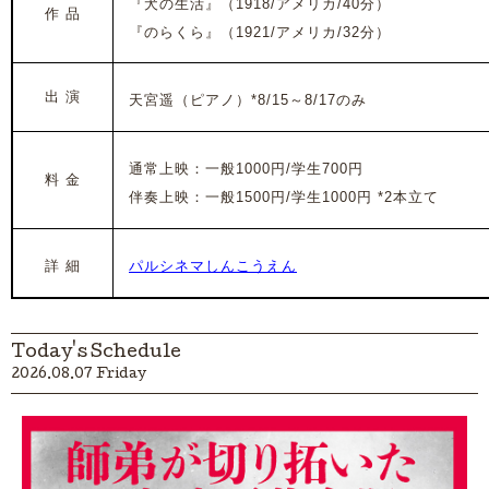
『犬の生活』（1918/アメリカ/40分）
作 品
『のらくら』（1921/アメリカ/32分）
出 演
天宮遥（ピアノ）*8/15～8/17のみ
通常上映：一般1000円/学生700円
料 金
伴奏上映：
一般1500円/学生1000円
*2本立て
詳 細
パルシネマしんこうえん
Today's Schedule
2026.08.07 Friday