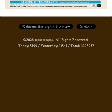
©2026
無声映画振興会
. All Rights Reserved.
Today:
5199
/ Yesterday:
11541
/ Total:
3296937