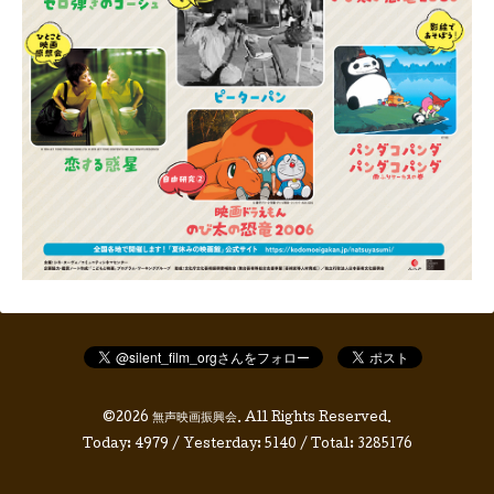
©2026
無声映画振興会
. All Rights Reserved.
Today:
4979
/ Yesterday:
5140
/ Total:
3285176