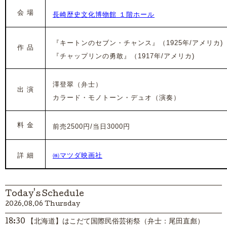
会 場
長崎歴史文化博物館 １階ホール
『キートンのセブン・チャンス』（1925年/アメリカ)
作 品
『チャップリンの勇敢』（1917年/アメリカ)
澤登翠（弁士）
出 演
カラード・モノトーン・デュオ（演奏）
料 金
前売2500円/当日3000円
詳 細
㈱マツダ映画社
Today's Schedule
2026.08.06 Thursday
18:30 【北海道】はこだて国際民俗芸術祭（弁士：尾田直彪）