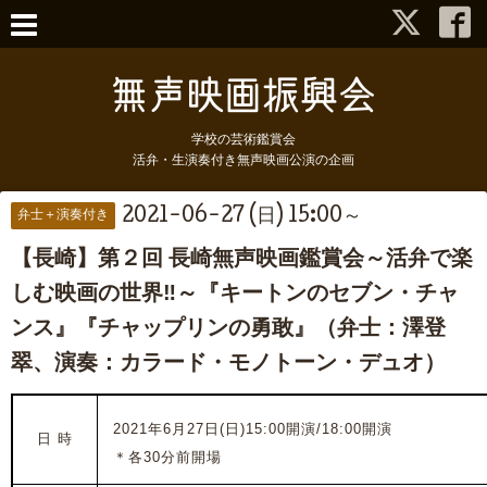
学校の芸術鑑賞会
活弁・生演奏付き無声映画公演の企画
2021-06-27 (日) 15:00～
弁士＋演奏付き
【長崎】第２回 長崎無声映画鑑賞会～活弁で楽
しむ映画の世界‼～『キートンのセブン・チャ
ンス』『チャップリンの勇敢』（弁士：澤登
翠、演奏：カラード・モノトーン・デュオ）
2021年6月27日(日)15:00開演/18:00開演
日 時
＊各30分前開場