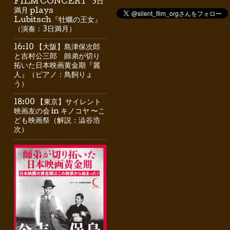
FILM CONCERT” 3日
満月 plays
Lubitsch『牡蠣の王女』
（演奏：3日満月）
16:10 【大阪】島津保次郎
と吉村公三郎 師弟が切り
拓いた日本映画黄金期『麗
人』（ピアノ：鳥飼りょ
う）
18:00 【東京】サイレント
映画友の会 in キノコヤ 〜こ
ども映画祭（解説：澁谷浩
次）