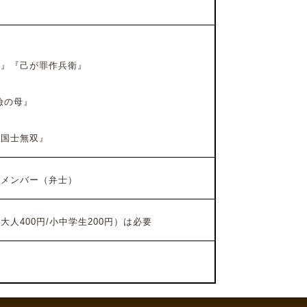
』『己が罪作兵衛』
瞼の母』
国士無双』
のメンバー（弁士）
大人400円/小中学生200円）は必要