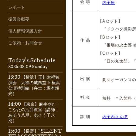
会 場
内子座
レポート
振興会概要
【Aセット】
『ドタバタ撮影所
個人情報保護方針
【Bセット】
作 品
ご依頼・お問合せ
『番場の忠太郎 
【Cセット】
Today's Schedule
『日の丸太郎』『
2026.08.09 Sunday
13:30 【横浜】玉川太福独
出 演
劇団オーガンス
演会 太福の威風堂々 横浜
公演特別編（弁士：坂本頼
光）
料 金
無料
＊入館料（
14:00 【東京】麻生やた・
こやたの活弁教室（講師：
あそう八咫、あそう子八
詳 細
内子内さんぽ
咫）
15:00 【長野】“SILENT