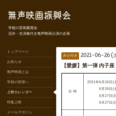
学校の芸術鑑賞会
活弁・生演奏付き無声映画公演の企画
トップページ
2021-06-26 (土
弁士付き
お知らせ
【愛媛】第一弾 内子
無声映画とは
2021年6月26日
学校の皆様へ
2021年
6月26日(
日 時
上映カレンダー
2021年
6月27日(
特集上映
2021年
6月27日(
メールマガジン