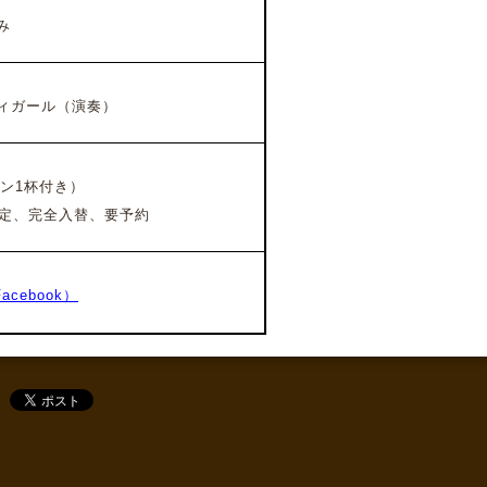
み
ィガール（演奏）
イン1杯付き）
定、完全入替、要予約
Facebook）