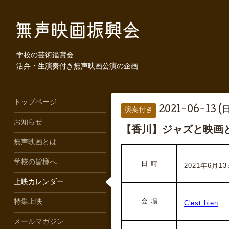
学校の芸術鑑賞会
活弁・生演奏付き無声映画公演の企画
トップページ
2021-06-13 (日
演奏付き
お知らせ
【香川】ジャズと映画と
無声映画とは
学校の皆様へ
日 時
2021年6月13日(日
上映カレンダー
会 場
特集上映
C'est bien
メールマガジン