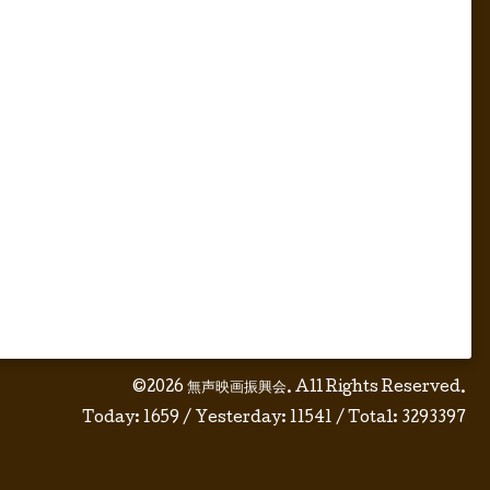
©2026
無声映画振興会
. All Rights Reserved.
Today:
1659
/ Yesterday:
11541
/ Total:
3293397