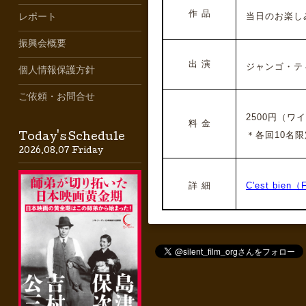
作 品
当日のお楽し
レポート
振興会概要
出 演
ジャンゴ・テ
個人情報保護方針
ご依頼・お問合せ
2500円（ワ
料 金
＊各回10名限
Today's Schedule
2026.08.07 Friday
詳 細
C'est bien（