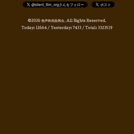
©2026
無声映画振興会
. All Rights Reserved.
Today:
12664
/ Yesterday:
7433
/ Total:
3323519