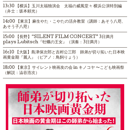
13:30 【横浜】玉川太福独演会 太福の威風堂々 横浜公演特別編
（弁士：坂本頼光）
14:00 【東京】麻生やた・こやたの活弁教室（講師：あそう八咫、
あそう子八咫）
15:00 【長野】“SILENT FILM CONCERT” 3日満月
plays Lubitsch『牡蠣の王女』（演奏：3日満月）
16:10 【大阪】島津保次郎と吉村公三郎 師弟が切り拓いた日本映
画黄金期『麗人』（ピアノ：鳥飼りょう）
18:00 【東京】サイレント映画友の会 in キノコヤ 〜こども映画祭
（解説：澁谷浩次）