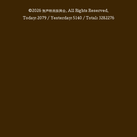
©2026
無声映画振興会
. All Rights Reserved.
Today:
2079
/ Yesterday:
5140
/ Total:
3282276