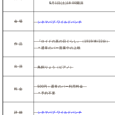
2021年
5
月1日(土)18
:00開演
会 場
シネマパブ ワイルドバンチ
『ロイドの其の日ぐらし』（
1919/米
/22
分）
作 品
＊通常のバー営業中の上映
出 演
鳥飼りょう（ピアノ）
500円＋通常のバー利用料金
料 金
＊予約不要
詳 細
シネマパブ ワイルドバンチ