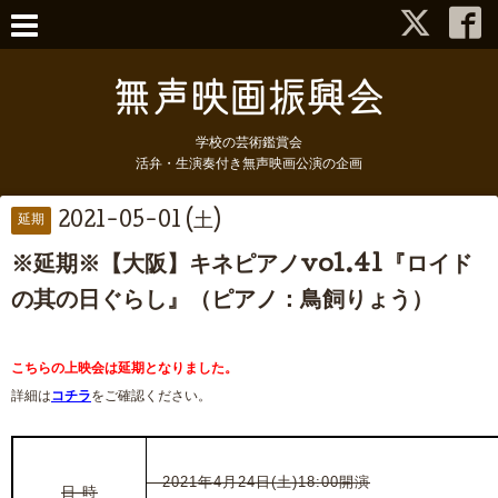
学校の芸術鑑賞会
活弁・生演奏付き無声映画公演の企画
2021-05-01 (土)
延期
※延期※【大阪】キネピアノvol.41『ロイド
の其の日ぐらし』（ピアノ：鳥飼りょう）
こちらの上映会は延期となりました。
詳細は
コチラ
をご確認ください。
2021年4月24日(土)18:00開演
日 時