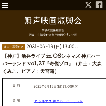
学校の芸術鑑賞会
活弁・生演奏付き無声映画公演の企画
2021-06-13 (日) 13:00～
弁士＋演奏付き
【神戸】活弁ライブ in OSシネマズ 神戸ハー
バーランド vol.27『奇傑ゾロ』（弁士：大森
くみこ、ピアノ：天宮遥）
日 時
2021年6月13日(日)13:00開演
会 場
OSシネマズ 神戸ハーバーランド