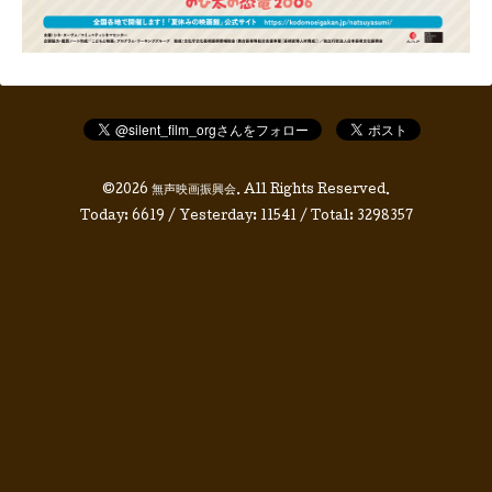
©2026
無声映画振興会
. All Rights Reserved.
Today:
6619
/ Yesterday:
11541
/ Total:
3298357