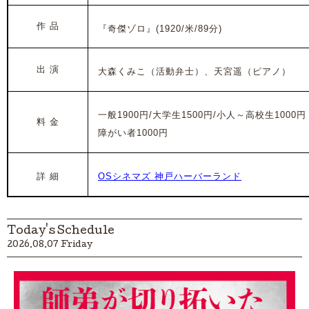
作 品
『奇傑ゾロ』(1920/米/89分)
出 演
大森くみこ（活動弁士）、天宮遥（ピアノ）
一般1900円/大学生1500円/小人～高校生1000円
料 金
障がい者1000円
詳 細
OSシネマズ 神戸ハーバーランド
Today's Schedule
2026.08.07 Friday