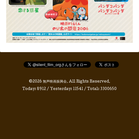
©2026
無声映画振興会
. All Rights Reserved.
Today:
8912
/ Yesterday:
11541
/ Total:
3300650