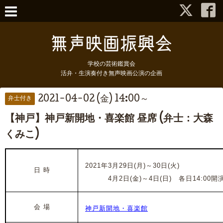
学校の芸術鑑賞会
活弁・生演奏付き無声映画公演の企画
2021-04-02 (金) 14:00～
弁士付き
【神戸】神戸新開地・喜楽館 昼席 (弁士：大森
くみこ)
2021年3月29日(月)～30日(火)
日 時
2021年
4月2日(金)～4日(日) 各日14:00開演 
会 場
神戸新開地・喜楽館