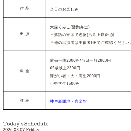
作 品
当日のお楽しみ
大森くみこ(活動弁士)
出 演
＊落語の寄席で色物(活弁上映)出演
＊他の出演者は主催者HPでご確認ください
前売一般2300円/当日一般2800円
65歳以上2300円
料 金
障がい者・大・高生2000円
小中学生1500円
詳 細
神戸新開地・喜楽館
Today's Schedule
2026.08.07 Friday