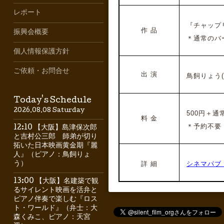
レポート
『チャップ
作 品
振興会概要
＊通常のバ
個人情報保護方針
ご依頼・お問合せ
出 演
鳥飼りょう(
Today's Schedule
2026.08.08 Saturday
500円＋
料 金
＊予約不要
12:10 【大阪】島津保次郎
と吉村公三郎 師弟が切り
拓いた日本映画黄金期『麗
人』（ピアノ：鳥飼りょ
詳 細
シネマパブ
う）
13:00 【大阪】名建築で観
るサイレント映画を活弁と
ピアノ伴奏で楽しむ『ロス
ト・ワールド』（弁士：大
森くみこ、ピアノ：天宮