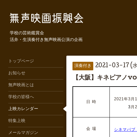
学校の芸術鑑賞会
活弁・生演奏付き無声映画公演の企画
トップページ
2021-03-17 (
演奏付き
お知らせ
【大阪】キネピアノvo
無声映画とは
学校の皆様へ
2021年3月1
日 時
2021年
3
月2
上映カレンダー
特集上映
会 場
シネマパブ
メールマガジン