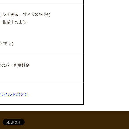
リンの勇敢』
(1917/米
/26
分
)
ー営業中の上映
ピアノ)
通常のバー利用料金
 ワイルドバンチ