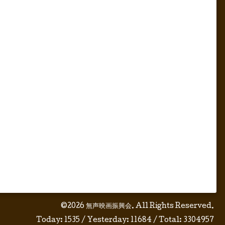
©2026
無声映画振興会
. All Rights Reserved.
Today:
1535
/ Yesterday:
11684
/ Total:
3304957