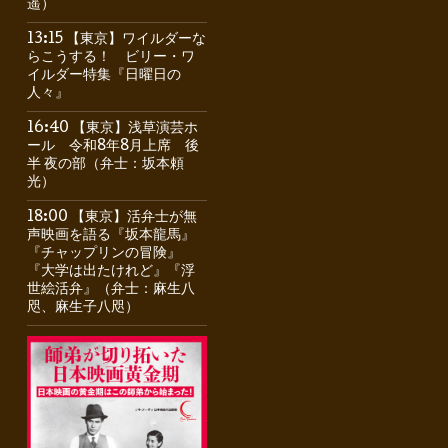
遥）
13:15 【東京】ワイルダーな
らこうする！ ビリー・ワ
イルダー特集『日曜日の
人々』
16:40 【東京】浅草演芸ホ
ール 令和8年8月上席 後
半 夜の部（弁士：坂本頼
光）
18:00 【東京】活弁士が無
声映画を語る『坂本龍馬』
『チャップリンの冒険』
『大学は出たけれど』『浮
世絵活弁』（弁士：麻生八
咫、麻生子八咫）