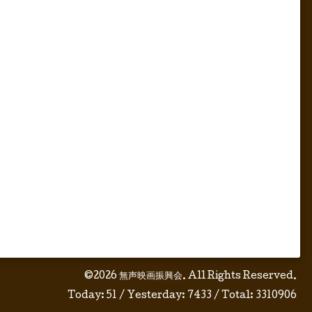
©2026
無声映画振興会
. All Rights Reserved.
Today:
51
/ Yesterday:
7433
/ Total:
3310906