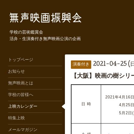
学校の芸術鑑賞会
活弁・生演奏付き無声映画公演の企画
トップページ
2021-04-25 (日
演奏付き
お知らせ
【大阪】映画の樹シリ
無声映画とは
学校の皆様へ
2021年4月16日
日 時
2021年
4月25日
上映カレンダー
2021年
5月2日(
特集上映
メールマガジン