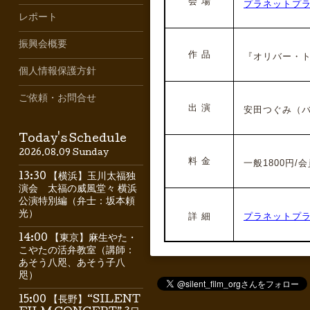
会 場
プラネットプ
レポート
振興会概要
作 品
『オリバー・トゥ
個人情報保護方針
ご依頼・お問合せ
出 演
安田つぐみ（バ
Today's Schedule
2026.08.09 Sunday
料 金
一般1800円/会員
13:30 【横浜】玉川太福独
演会 太福の威風堂々 横浜
公演特別編（弁士：坂本頼
光）
詳 細
プラネットプラス
14:00 【東京】麻生やた・
こやたの活弁教室（講師：
あそう八咫、あそう子八
咫）
15:00 【長野】“SILENT