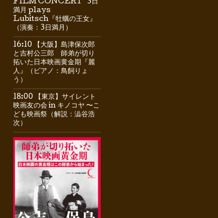
FILM CONCERT” 3日
満月 plays
Lubitsch『牡蠣の王女』
（演奏：3日満月）
16:10 【大阪】島津保次郎
と吉村公三郎 師弟が切り
拓いた日本映画黄金期『麗
人』（ピアノ：鳥飼りょ
う）
18:00 【東京】サイレント
映画友の会 in キノコヤ 〜こ
ども映画祭（解説：澁谷浩
次）