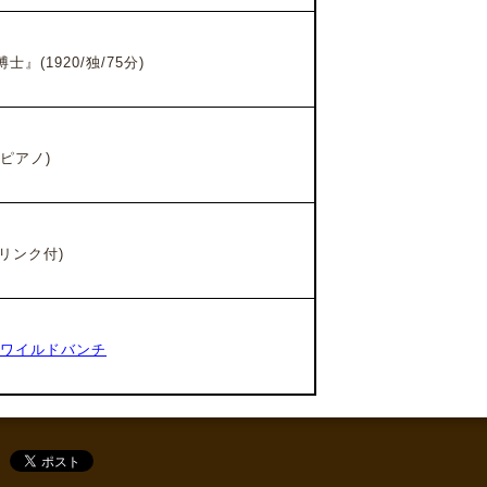
博士』
(1920/独
/75
分
)
ピアノ)
ドリンク付)
 ワイルドバンチ