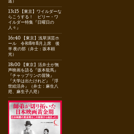
遥）
13:15 【東京】ワイルダーな
らこうする！ ビリー・ワ
イルダー特集『日曜日の
人々』
16:40 【東京】浅草演芸ホ
ール 令和8年8月上席 後
半 夜の部（弁士：坂本頼
光）
18:00 【東京】活弁士が無
声映画を語る『坂本龍馬』
『チャップリンの冒険』
『大学は出たけれど』『浮
世絵活弁』（弁士：麻生八
咫、麻生子八咫）