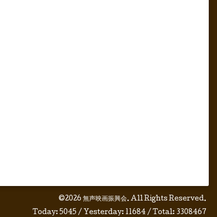
©2026
無声映画振興会
. All Rights Reserved.
Today:
5045
/ Yesterday:
11684
/ Total:
3308467