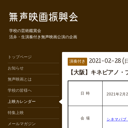
学校の芸術鑑賞会
活弁・生演奏付き無声映画公演の企画
トップページ
2021-02-28 (
演奏付き
お知らせ
【大阪】キネピアノ・
無声映画とは
学校の皆様へ
日 時
2021年2月28
上映カレンダー
特集上映
会 場
シネマパブ
メールマガジン