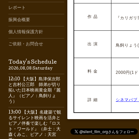
レポート
作 品
『カリガリ
振興会概要
個人情報保護方針
出 演
ご依頼・お問合せ
鳥飼りょう(
Today's Schedule
2026.08.08 Saturday
料 金
20
00円(1
12:10 【大阪】島津保次郎
と吉村公三郎 師弟が切り
拓いた日本映画黄金期『麗
人』（ピアノ：鳥飼りょ
詳 細
シネマパブ
う）
13:00 【大阪】名建築で観
るサイレント映画を活弁と
ピアノ伴奏で楽しむ『ロス
ト・ワールド』（弁士：大
森くみこ、ピアノ：天宮