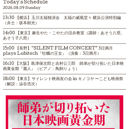
Today's Schedule
2026.08.09 Sunday
13:30 【横浜】玉川太福独演会 太福の威風堂々 横浜公演特別編
（弁士：坂本頼光）
14:00 【東京】麻生やた・こやたの活弁教室（講師：あそう八咫、
あそう子八咫）
15:00 【長野】“SILENT FILM CONCERT” 3日満月
plays Lubitsch『牡蠣の王女』（演奏：3日満月）
16:10 【大阪】島津保次郎と吉村公三郎 師弟が切り拓いた日本映
画黄金期『麗人』（ピアノ：鳥飼りょう）
18:00 【東京】サイレント映画友の会 in キノコヤ 〜こども映画祭
（解説：澁谷浩次）