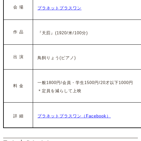
会 場
プラネットプラスワン
作 品
『天罰』(1920/米/100分)
出 演
鳥飼りょう(ピアノ)
一般1800円/会員・学生1500円/20才以下1000円
料 金
＊定員を減らして上映
詳 細
プラネットプラスワン（Facebook）