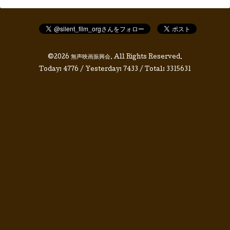
©2026
無声映画振興会
. All Rights Reserved.
Today:
4776
/ Yesterday:
7433
/ Total:
3315631