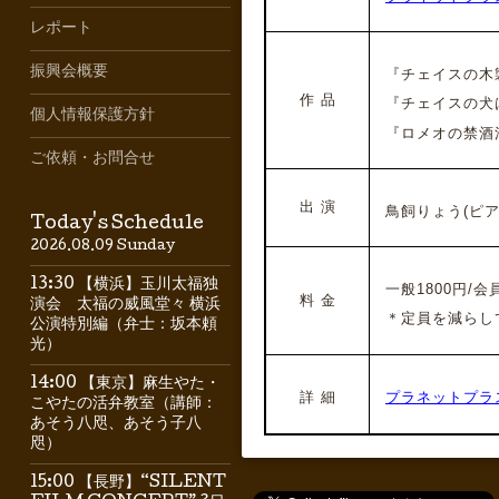
レポート
振興会概要
『チェイスの木製花
作 品
『チェイスの犬は怖
個人情報保護方針
『ロメオの禁酒法』
ご依頼・お問合せ
出 演
鳥飼りょう(ピア
Today's Schedule
2026.08.09 Sunday
13:30 【横浜】玉川太福独
一般1800円/会員
料 金
演会 太福の威風堂々 横浜
＊定員を減らし
公演特別編（弁士：坂本頼
光）
14:00 【東京】麻生やた・
詳 細
プラネットプラス
こやたの活弁教室（講師：
あそう八咫、あそう子八
咫）
15:00 【長野】“SILENT