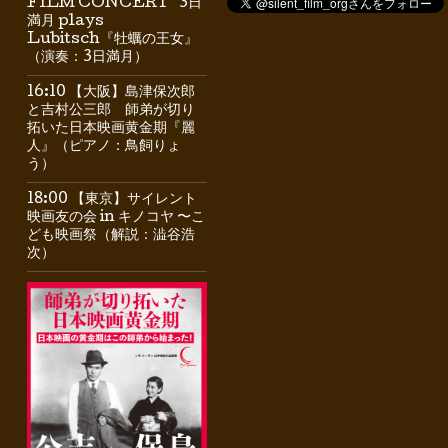
FILM CONCERT” 3日
満月 plays
Lubitsch『牡蠣の王女』
（演奏：3日満月）
16:10 【大阪】島津保次郎
と吉村公三郎 師弟が切り
拓いた日本映画黄金期『麗
人』（ピアノ：鳥飼りょ
う）
18:00 【東京】サイレント
映画友の会 in キノコヤ 〜こ
ども映画祭（解説：澁谷浩
次）