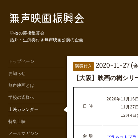
学校の芸術鑑賞会
活弁・生演奏付き無声映画公演の企画
トップページ
2020-11-27 (金
演奏付き
お知らせ
【大阪】映画の樹シリ
無声映画とは
学校の皆様へ
2020年11月16日
日 時
2020年
11月27日
上映カレンダー
2020年
12月4日
特集上映
メールマガジン
会 場
プラネットプラ