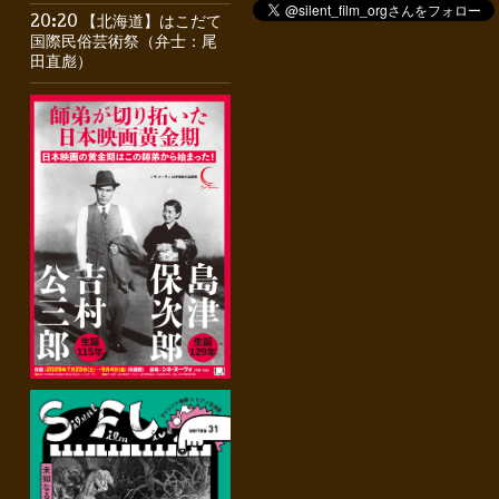
20:20 【北海道】はこだて
国際民俗芸術祭（弁士：尾
田直彪）