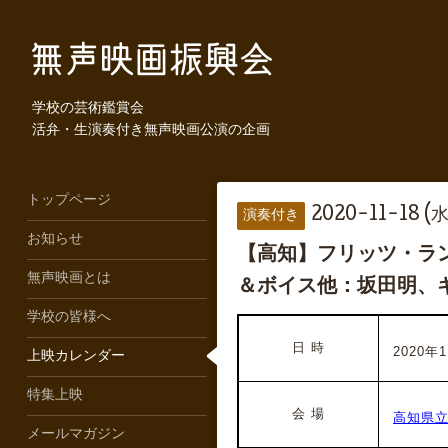
学校の芸術鑑賞会
活弁・生演奏付き無声映画公演の企画
トップページ
2020-11-18 (水
演奏付き
お知らせ
【高知】フリッツ・ラン
無声映画とは
＆ボイス他：坂田明、
学校の皆様へ
日 時
2020年1
上映カレンダー
特集上映
会 場
高知県立
メールマガジン