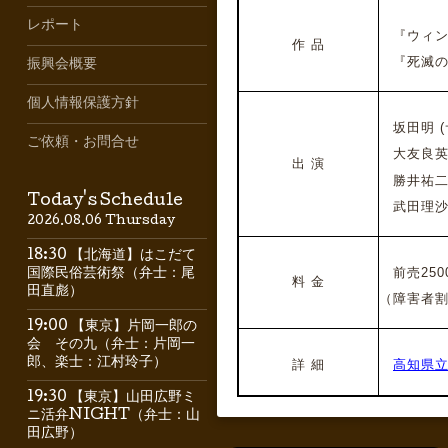
レポート
『ウィンダ
作 品
『死滅の谷
振興会概要
個人情報保護方針
坂田明 (
ご依頼・お問合せ
大友良英 
出 演
勝井祐
Today's Schedule
武田理沙
2026.08.06 Thursday
18:30 【北海道】はこだて
前売2500
国際民俗芸術祭（弁士：尾
料 金
田直彪）
（障害者割
19:00 【東京】片岡一郎の
会 その九（弁士：片岡一
郎、楽士：江村玲子）
詳 細
高知県
19:30 【東京】山田広野ミ
ニ活弁NIGHT（弁士：山
田広野）