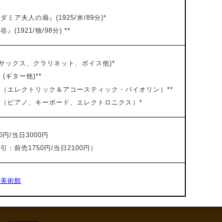
ミア夫人の扇』(1925/米/89分)*
』(1921/独/98分) **
サックス、クラリネット、ボイス他)*
(ギター他)**
二（エレクトリック＆アコースティック・バイオリン）
**
（ピアノ、キーボード、エレクトロニクス）
*
円/当日3000円
引：前売1750円/当日2100円）
立美術館