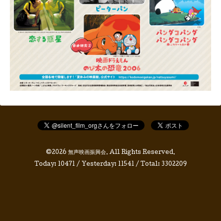
©2026
無声映画振興会
. All Rights Reserved.
Today:
10471
/ Yesterday:
11541
/ Total:
3302209