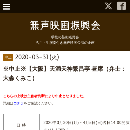
学校の芸術鑑賞会
活弁・生演奏付き無声映画公演の企画
2020-03-31 (火)
中止
※中止※【大阪】天満天神繁昌亭 昼席（弁士：
大森くみこ）
こちらの上映は主催者判断により中止となりました。
詳細は
コチラ
をご確認ください。
2020年3月30日(月)～4月5日(日)各日14:00
日 時