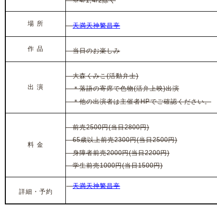
※4/1,4/2除く
場 所
天満天神繁昌亭
作 品
当日のお楽しみ
大森くみこ(活動弁士)
出 演
＊落語の寄席で色物(活弁上映)出演
＊他の出演者は主催者HPでご確認ください。
前売2500円(当日2800円)
65歳以上前売2300円(当日2500円)
料 金
身障者前売2000円(当日2200円)
学生前売1000円(当日1500円)
天満天神繁昌亭
詳細・予約