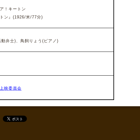
ア！キートン
トン』(
1926/米/77分)
動弁士)、鳥飼りょう(
ピアノ)
上映委員会