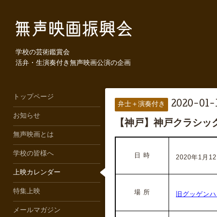
学校の芸術鑑賞会
活弁・生演奏付き無声映画公演の企画
トップページ
2020-01-1
弁士＋演奏付き
お知らせ
【神戸】神戸クラシッ
無声映画とは
学校の皆様へ
日 時
2020年1月12
上映カレンダー
特集上映
場 所
旧グッゲンハ
メールマガジン