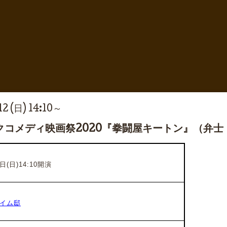
2 (日) 14:10～
クコメディ映画祭2020『拳闘屋キートン』（弁
日(日)14:10開演
イム邸