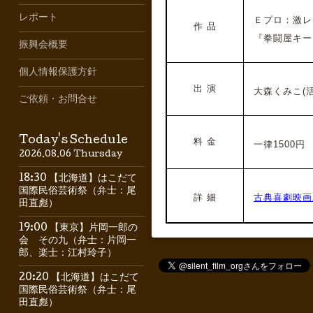
レポート
Ｅプロ：激レ
作 品
『拳闘屋キー
振興会概要
個人情報保護方針
出 演
大森くみこ(活
ご依頼・お問合せ
Today's Schedule
料 金
一律1500円
2026.08.06 Thursday
18:30 【北海道】はこだて
国際民俗芸術祭（弁士：尾
詳 細
古典喜劇映画
田直彪）
19:00 【東京】片岡一郎の
会 その九（弁士：片岡一
郎、楽士：江村玲子）
20:20 【北海道】はこだて
国際民俗芸術祭（弁士：尾
田直彪）