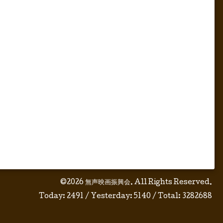
©2026
無声映画振興会
. All Rights Reserved.
Today:
2491
/ Yesterday:
5140
/ Total:
3282688