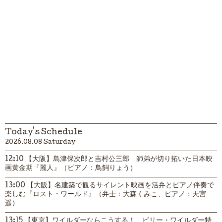
Today's Schedule
2026.08.08 Saturday
12:10 【大阪】島津保次郎と吉村公三郎 師弟が切り拓いた日本映
画黄金期『麗人』（ピアノ：鳥飼りょう）
13:00 【大阪】名建築で観るサイレント映画を活弁とピアノ伴奏で
楽しむ『ロスト・ワールド』（弁士：大森くみこ、ピアノ：天宮
遥）
13:15 【東京】ワイルダーならこうする！ ビリー・ワイルダー特