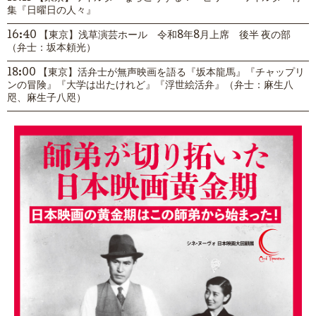
集『日曜日の人々』
16:40 【東京】浅草演芸ホール 令和8年8月上席 後半 夜の部
（弁士：坂本頼光）
18:00 【東京】活弁士が無声映画を語る『坂本龍馬』『チャップリ
ンの冒険』『大学は出たけれど』『浮世絵活弁』（弁士：麻生八
咫、麻生子八咫）