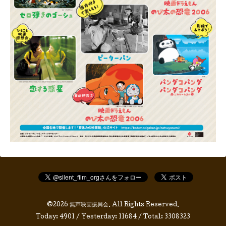
©2026
無声映画振興会
. All Rights Reserved.
Today:
4901
/ Yesterday:
11684
/ Total:
3308323