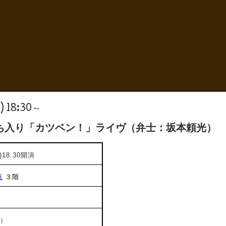
) 18:30～
ち入り「カツベン！」ライヴ（弁士：坂本頼光）
18:30開演
庵
３階
）