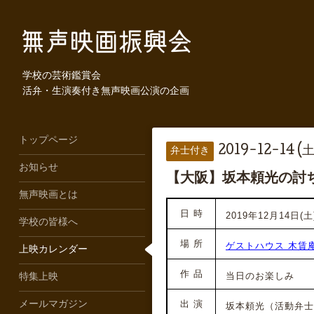
学校の芸術鑑賞会
活弁・生演奏付き無声映画公演の企画
トップページ
2019-12-14 (土
弁士付き
お知らせ
【大阪】坂本頼光の討
無声映画とは
日 時
2019年12月14日(土)
学校の皆様へ
場 所
ゲストハウス 木賃
上映カレンダー
作 品
当日のお楽しみ
特集上映
出 演
メールマガジン
坂本頼光（活動弁士