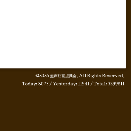
©2026
無声映画振興会
. All Rights Reserved.
Today:
8073
/ Yesterday:
11541
/ Total:
3299811