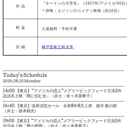
『キートンの大学生』（1927年/アメリカ/66分
作 品
＊併映：エジソンのコメディ映画（約10分）
料 金
入場無料・予約不要
詳 細
神戸芸術工科大学
Today's Schedule
2026.08.10 Monday
14:00 【東京】“アメリカの恋人”メアリーピックフォード主演2作
品活弁上映『闇に住む女』（弁士：佐々木亜希子）
16:40 【東京】浅草演芸ホール 令和8年8月上席 後半 夜の部
（弁士：坂本頼光）
19:00 【東京】“アメリカの恋人”メアリーピックフォード主演2作
品活弁上映『愛の燈明』（弁士：佐々木亜希子）