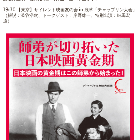
19:30 【東京】サイレント映画友の会 in 浅草「チャップリン大会」
（解説：澁谷浩次、トークゲスト：岸野雄一、特別出演：細馬宏
通）