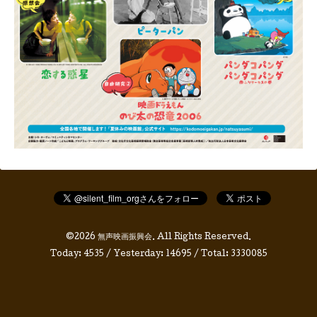
©2026
無声映画振興会
. All Rights Reserved.
Today:
4535
/ Yesterday:
14695
/ Total:
3330085