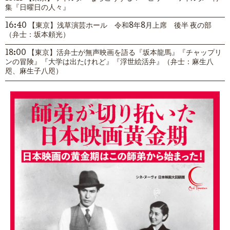
集『日曜日の人々』
16:40 【東京】浅草演芸ホール 令和8年8月上席 後半 夜の部
（弁士：坂本頼光）
18:00 【東京】活弁士が無声映画を語る『坂本龍馬』『チャップリ
ンの冒険』『大学は出たけれど』『浮世絵活弁』（弁士：麻生八
咫、麻生子八咫）