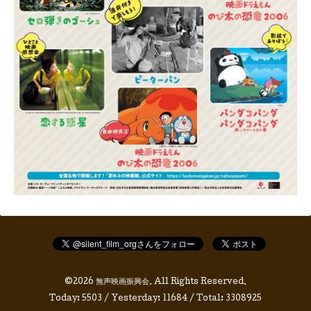
©2026
無声映画振興会
. All Rights Reserved.
Today:
5503
/ Yesterday:
11684
/ Total:
3308925