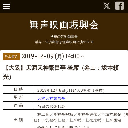
学校の芸術鑑賞会
活弁・生演奏付き無声映画公演の企画
2019-12-09 (月) 14:00～
弁士付き
【大阪】天満天神繁昌亭 昼席（弁士：坂本頼
光）
日 時
2019年12月9日(月)14:00開演（昼席）
場 所
天満天神繁昌亭
作 品
当日のお楽しみ
桂二葉／笑福亭飛梅／笑福亭遊喬／＊坂本頼光（
出 演
画）／笑福亭仁福／桂米輔／桂壱之輔／桂米団治
＊色物として活弁上映での出演