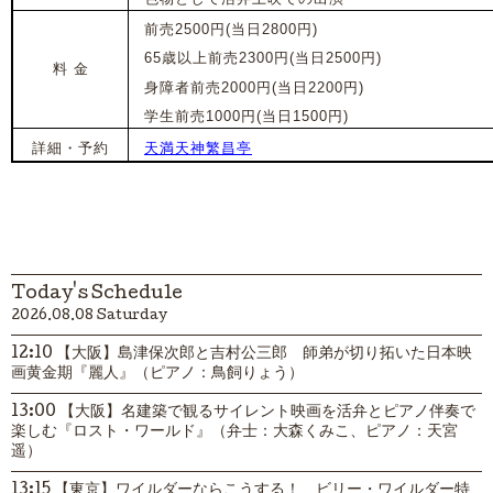
前売2500円(当日2800円)
65歳以上前売2300円(当日2500円)
料 金
身障者前売2000円(当日2200円)
学生前売1000円(当日1500円)
詳細・予約
天満天神繁昌亭
Today's Schedule
2026.08.08 Saturday
12:10 【大阪】島津保次郎と吉村公三郎 師弟が切り拓いた日本映
画黄金期『麗人』（ピアノ：鳥飼りょう）
13:00 【大阪】名建築で観るサイレント映画を活弁とピアノ伴奏で
楽しむ『ロスト・ワールド』（弁士：大森くみこ、ピアノ：天宮
遥）
13:15 【東京】ワイルダーならこうする！ ビリー・ワイルダー特