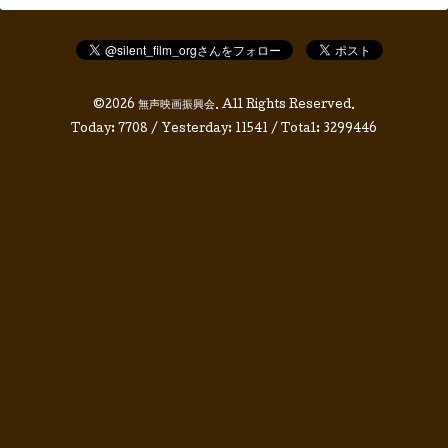
©2026
無声映画振興会
. All Rights Reserved.
Today:
7708
/ Yesterday:
11541
/ Total:
3299446