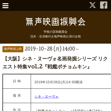
学校の芸術鑑賞会
活弁・生演奏付き無声映画公演の企画
2019-10-28 (月) 14:00～
無声映画上映
【大阪】シネ・ヌーヴォ名画発掘シリーズ リク
エスト特集vol.2『戦艦ポチョムキン』
日 時
2019年10月28日(月)14:00開演
場 所
シネ・ヌーヴォ
作 品
『戦艦ポチョムキン』（1925年/ソ連/74分）