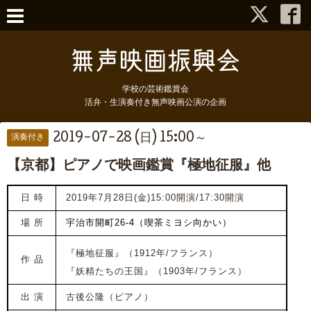
学校の芸術鑑賞会
活弁・生演奏付き無声映画公演の企画
2019-07-28 (日) 15:00～
演奏付き
【京都】ピアノで映画鑑賞『極地征服』他
日 時
2019年7月28日(金)15:00開演/17:30開演
場 所
宇治市開町26-4（喫茶ミヨシ向かい）
『極地征服』（1912年/フランス）
作 品
『妖精たちの王国』
（1903年/フランス）
出 演
古後公隆（ピアノ）