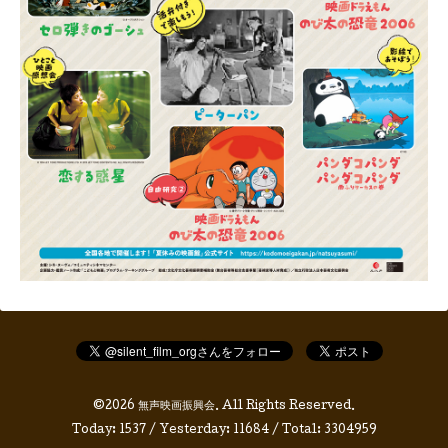
©2026
無声映画振興会
. All Rights Reserved.
Today:
1537
/ Yesterday:
11684
/ Total:
3304959