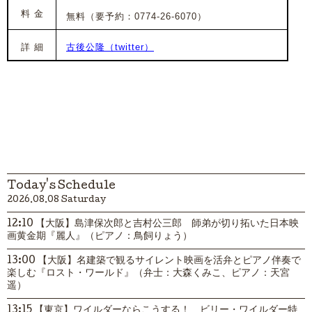
料 金
無料（要予約：0774-26-6070）
詳 細
古後公隆（twitter）
Today's Schedule
2026.08.08 Saturday
12:10 【大阪】島津保次郎と吉村公三郎 師弟が切り拓いた日本映
画黄金期『麗人』（ピアノ：鳥飼りょう）
13:00 【大阪】名建築で観るサイレント映画を活弁とピアノ伴奏で
楽しむ『ロスト・ワールド』（弁士：大森くみこ、ピアノ：天宮
遥）
13:15 【東京】ワイルダーならこうする！ ビリー・ワイルダー特