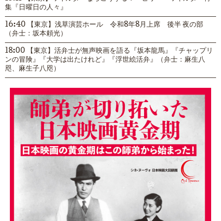
集『日曜日の人々』
16:40 【東京】浅草演芸ホール 令和8年8月上席 後半 夜の部
（弁士：坂本頼光）
18:00 【東京】活弁士が無声映画を語る『坂本龍馬』『チャップリ
ンの冒険』『大学は出たけれど』『浮世絵活弁』（弁士：麻生八
咫、麻生子八咫）