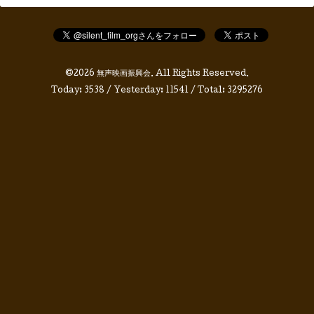
©2026
無声映画振興会
. All Rights Reserved.
Today:
3538
/ Yesterday:
11541
/ Total:
3295276