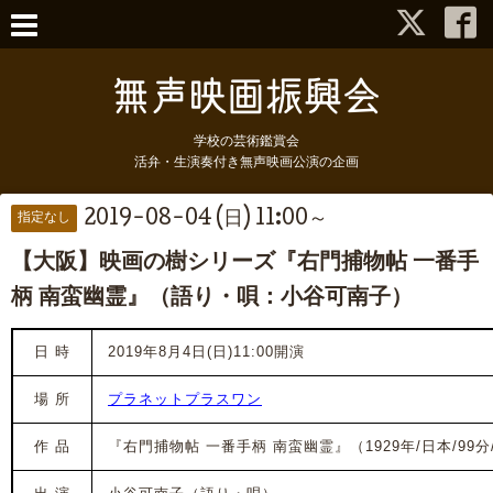
学校の芸術鑑賞会
活弁・生演奏付き無声映画公演の企画
2019-08-04 (日) 11:00～
指定なし
【大阪】映画の樹シリーズ『右門捕物帖 一番手
柄 南蛮幽霊』（語り・唄：小谷可南子）
日 時
2019年8月4日(日)11:00開演
場 所
プラネットプラスワン
作 品
『右門捕物帖 一番手柄 南蛮幽霊』（1929年/日本/99分