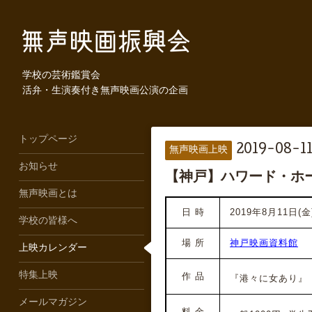
学校の芸術鑑賞会
活弁・生演奏付き無声映画公演の企画
トップページ
2019-08-11
無声映画上映
お知らせ
【神戸】ハワード・ホ
無声映画とは
日 時
2019年8月11日(金)
学校の皆様へ
場 所
神戸映画資料館
上映カレンダー
特集上映
作 品
『港々に女あり』（1
メールマガジン
料 金