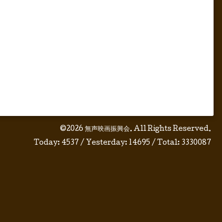
©2026
無声映画振興会
. All Rights Reserved.
Today:
4537
/ Yesterday:
14695
/ Total:
3330087