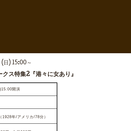
 (日) 15:00～
ークス特集2『港々に女あり』
15:00開演
928年/アメリカ/78分）