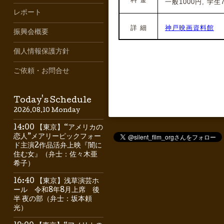
一般1000円, 学生7
レポート
詳 細
神戸映画資料館
振興会概要
個人情報保護方針
ご依頼・お問合せ
Today's Schedule
2026.08.10 Monday
14:00 【東京】“アメリカの
恋人”メアリーピックフォー
ド主演2作品活弁上映『闇に
住む女』（弁士：佐々木亜
希子）
16:40 【東京】浅草演芸ホ
ール 令和8年8月上席 後
半 夜の部（弁士：坂本頼
光）