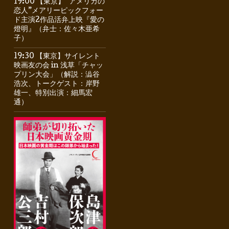
19:00 【東京】“アメリカの
恋人”メアリーピックフォー
ド主演2作品活弁上映『愛の
燈明』（弁士：佐々木亜希
子）
19:30 【東京】サイレント
映画友の会 in 浅草「チャッ
プリン大会」（解説：澁谷
浩次、トークゲスト：岸野
雄一、特別出演：細馬宏
通）