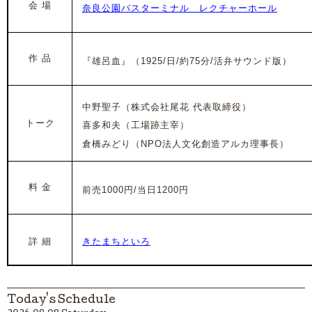
会 場
奈良公園バスターミナル レクチャーホール
作 品
『雄呂血』（
1925/日
/約75
分/活弁サウンド版）
中野聖子（株式会社尾花 代表取締役）
トーク
喜多和夫（工場跡主宰）
倉橋みどり（NPO法人文化創造アルカ理事長）
料 金
前売1000円/当日
1200円
詳 細
きたまちといろ
Today's Schedule