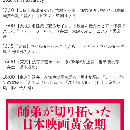
2026.08.08 Saturday
12:10 【大阪】島津保次郎と吉村公三郎 師弟が切り拓いた日本映
画黄金期『麗人』（ピアノ：鳥飼りょう）
13:00 【大阪】名建築で観るサイレント映画を活弁とピアノ伴奏で
楽しむ『ロスト・ワールド』（弁士：大森くみこ、ピアノ：天宮
遥）
13:15 【東京】ワイルダーならこうする！ ビリー・ワイルダー特
集『日曜日の人々』
16:40 【東京】浅草演芸ホール 令和8年8月上席 後半 夜の部
（弁士：坂本頼光）
18:00 【東京】活弁士が無声映画を語る『坂本龍馬』『チャップリ
ンの冒険』『大学は出たけれど』『浮世絵活弁』（弁士：麻生八
咫、麻生子八咫）