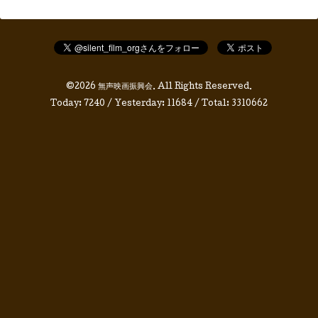
©2026
無声映画振興会
. All Rights Reserved.
Today:
7240
/ Yesterday:
11684
/ Total:
3310662