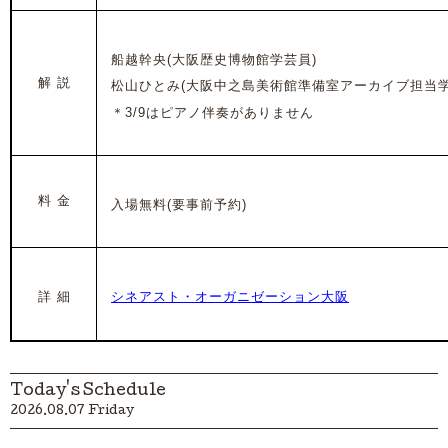
船越幹央(大阪歴史博物館学芸員)
解 説
松山ひとみ(大阪中之島美術館準備室アーカイブ担当学
＊3/9はピアノ伴奏がありません
料 金
入場無料(要事前予約)
詳 細
シネアスト・オーガニゼーション大阪
Today's Schedule
2026.08.07 Friday