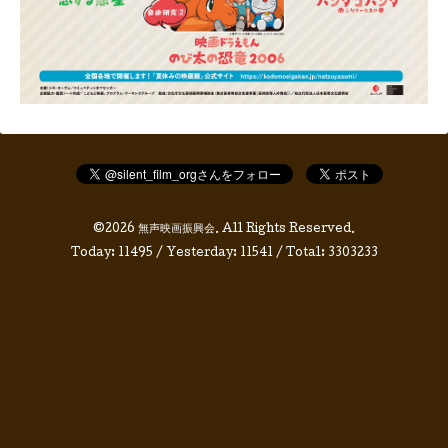
©2026
無声映画振興会
. All Rights Reserved.
Today:
11495
/ Yesterday:
11541
/ Total:
3303233